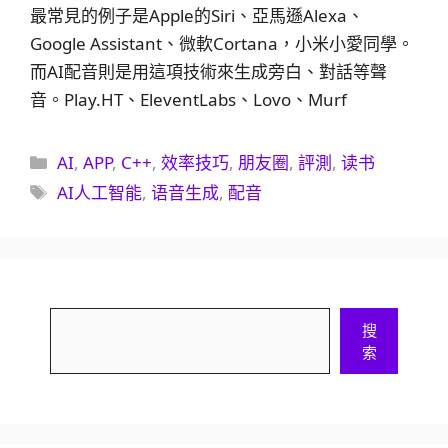
最常見的例子是Apple的Siri、亞馬遜Alexa、
Google Assistant、微軟Cortana，小米小愛同學。
而AI配音則是用這項技術來生成旁白、對話等聲
音。Play.HT、EleventLabs、Lovo、Murf
分
AI
,
APP
,
C++
,
效率技巧
,
朋友圈
,
評測
,
读书
類
標
AI人工智能
,
语音生成
,
配音
籤
搜
搜
尋
索