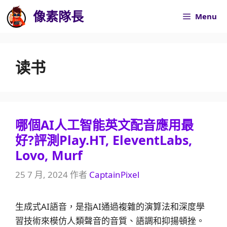
跳
像素隊長
Menu
至
內
容
读书
哪個AI人工智能英文配音應用最
好?評測Play.HT, EleventLabs,
Lovo, Murf
25 7 月, 2024
作者
CaptainPixel
生成式AI語音，是指AI通過複雜的演算法和深度學
習技術來模仿人類聲音的音質、語調和抑揚頓挫。