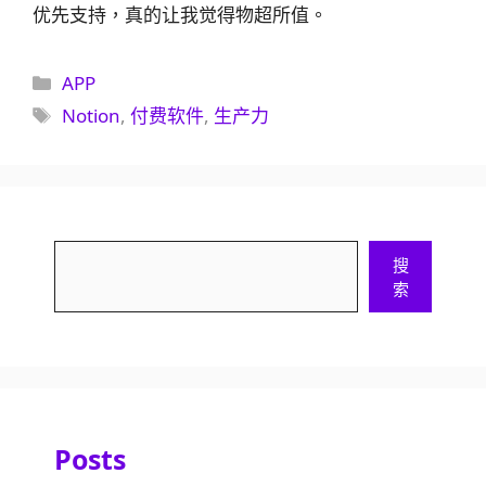
优先支持，真的让我觉得物超所值。
分
APP
類
標
Notion
,
付费软件
,
生产力
籤
搜
搜
尋
索
Posts