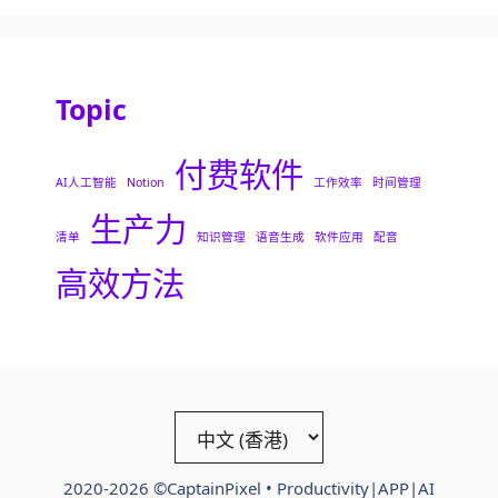
Topic
付费软件
AI人工智能
Notion
工作效率
时间管理
生产力
清单
知识管理
语音生成
软件应用
配音
高效方法
Choose
a
language
2020-2026 ©CaptainPixel • Productivity|APP|AI