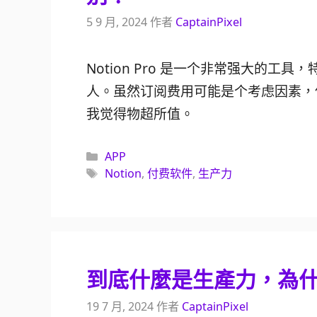
5 9 月, 2024
作者
CaptainPixel
Notion Pro 是一个非常强大的
人。虽然订阅费用可能是个考虑因素，
我觉得物超所值。
分
APP
類
標
Notion
,
付费软件
,
生产力
籤
到底什麼是生產力，為
19 7 月, 2024
作者
CaptainPixel