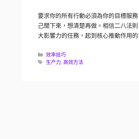
要求你的所有行動必須為你的目標服務
己閒下來，想清楚再做。相信二八法則
大影響力的任務，起到核心推動作用的
分
效率技巧
類
標
生产力
,
高效方法
籤