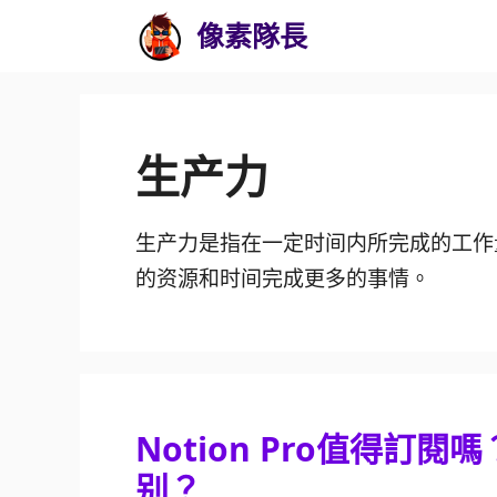
跳
像素隊長
至
內
容
生产力
生产力是指在一定时间内所完成的工作
的资源和时间完成更多的事情。
Notion Pro值得訂
别？