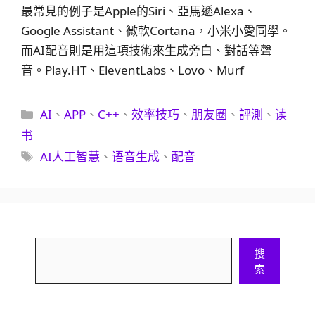
最常見的例子是Apple的Siri、亞馬遜Alexa、
Google Assistant、微軟Cortana，小米小愛同學。
而AI配音則是用這項技術來生成旁白、對話等聲
音。Play.HT、EleventLabs、Lovo、Murf
分
AI
、
APP
、
C++
、
效率技巧
、
朋友圈
、
評測
、
读
類
书
標
AI人工智慧
、
语音生成
、
配音
籤
搜
搜
尋
索