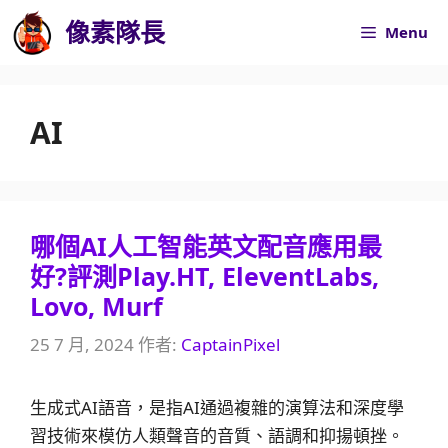
跳
像素隊長
Menu
至
主
要
AI
內
容
哪個AI人工智能英文配音應用最
好?評測Play.HT, EleventLabs,
Lovo, Murf
25 7 月, 2024
作者:
CaptainPixel
生成式AI語音，是指AI通過複雜的演算法和深度學
習技術來模仿人類聲音的音質、語調和抑揚頓挫。