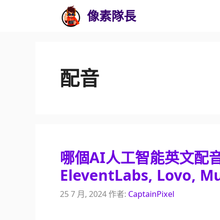
跳
像素隊長
至
主
要
內
配音
容
哪個AI人工智能英文配音應
EleventLabs, Lovo, M
25 7 月, 2024
作者:
CaptainPixel