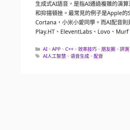
生成式AI語音，是指AI通過複雜的演
和抑揚頓挫。最常見的例子是Apple的Siri、
Cortana，小米小愛同學。而AI配
Play.HT、EleventLabs、Lovo、Murf
分
AI
、
APP
、
C++
、
效率技巧
、
朋友圈
、
評測
類
標
AI人工智慧
、
语音生成
、
配音
籤