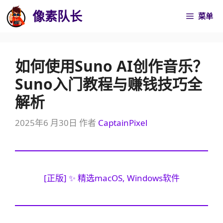
跳
像素队长
菜单
至
内
容
如何使用Suno AI创作音乐？
Suno入门教程与赚钱技巧全
解析
2025年6 月30日
作者
CaptainPixel
[正版] ✨ 精选macOS, Windows软件