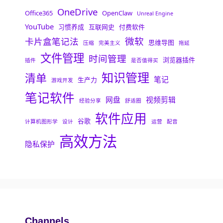
OneDrive
Office365
OpenClaw
Unreal Engine
YouTube
习惯养成
互联网史
付费软件
微软
卡片盒笔记法
思维导图
压缩
完美主义
拖延
文件管理
时间管理
浏览器插件
插件
是否值得买
知识管理
清单
笔记
生产力
游戏开发
笔记软件
网盘
视频剪辑
经验分享
舒适圈
软件应用
谷歌
计算机图形学
设计
运营
配音
高效方法
隐私保护
Channels