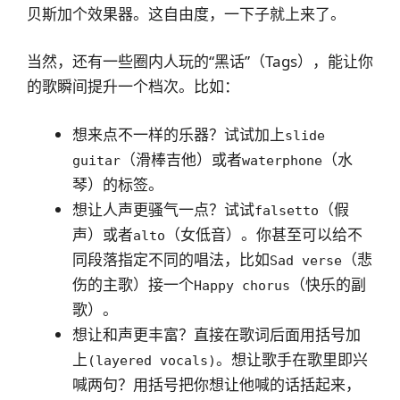
贝斯加个效果器。这自由度，一下子就上来了。
当然，还有一些圈内人玩的“黑话”（Tags），能让你
的歌瞬间提升一个档次。比如：
想来点不一样的乐器？试试加上
slide
（滑棒吉他）或者
（水
guitar
waterphone
琴）的标签。
想让人声更骚气一点？试试
（假
falsetto
声）或者
（女低音）。你甚至可以给不
alto
同段落指定不同的唱法，比如
（悲
Sad verse
伤的主歌）接一个
（快乐的副
Happy chorus
歌）。
想让和声更丰富？直接在歌词后面用括号加
上
。想让歌手在歌里即兴
(layered vocals)
喊两句？用括号把你想让他喊的话括起来，