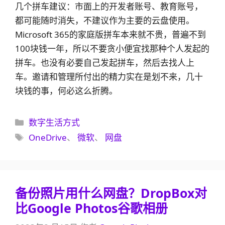
几个拼车建议：市面上的开发者账号、教育账号，
都可能随时消失，不建议作为主要的云盘使用。
Microsoft 365的家庭版拼车本来就不贵，普遍不到
100块钱一年，所以不要贪小便宜找那种个人发起的
拼车。也没有必要自己发起拼车，然后去找人上
车。邀请和管理所付出的精力实在是划不来，几十
块钱的事，何必这么折腾。
分
数字生活方式
类
标
OneDrive
、
微软
、
网盘
签
备份照片用什么网盘？DropBox对
比Google Photos谷歌相册