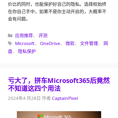
价比的同时，也能保护好自己的隐私。选择权始终
在你自己手中，如果不是你主动开启的，大概率不
会有问题。
分
应用推荐
、
评测
类
标
Microsoft
、
OneDrive
、
微软
、
文件管理
、
网
签
盘
、
隐私保护
亏大了，拼车Microsoft365后竟然
不知道这四个用法
2024年4 月28日
作者
CaptainPixel