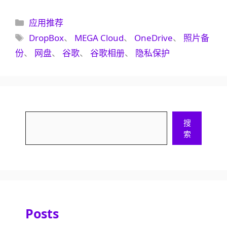
分
应用推荐
类
标
DropBox
、
MEGA Cloud
、
OneDrive
、
照片备
签
份
、
网盘
、
谷歌
、
谷歌相册
、
隐私保护
搜
搜
索
索
Posts