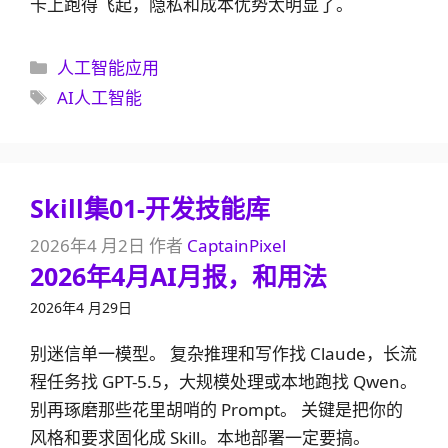
卡上跑得飞起，隐私和成本优势太明显了。
分
人工智能应用
类
标
AI人工智能
签
Skill集01-开发技能库
2026年4 月2日
作者
CaptainPixel
2026年4月AI月报，和用法
2026年4 月29日
别迷信单一模型。 复杂推理和写作找 Claude，长流
程任务找 GPT-5.5，大规模处理或本地跑找 Qwen。
别再琢磨那些花里胡哨的 Prompt。 关键是把你的
风格和要求固化成 Skill。本地部署一定要搞。