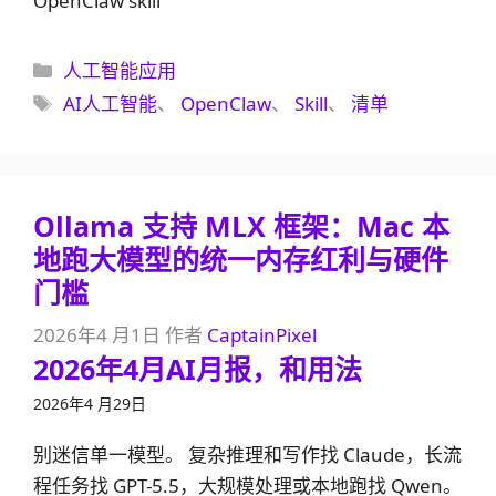
OpenClaw skill
分
人工智能应用
类
标
AI人工智能
、
OpenClaw
、
Skill
、
清单
签
Ollama 支持 MLX 框架：Mac 本
地跑大模型的统一内存红利与硬件
门槛
2026年4 月1日
作者
CaptainPixel
2026年4月AI月报，和用法
2026年4 月29日
别迷信单一模型。 复杂推理和写作找 Claude，长流
程任务找 GPT-5.5，大规模处理或本地跑找 Qwen。