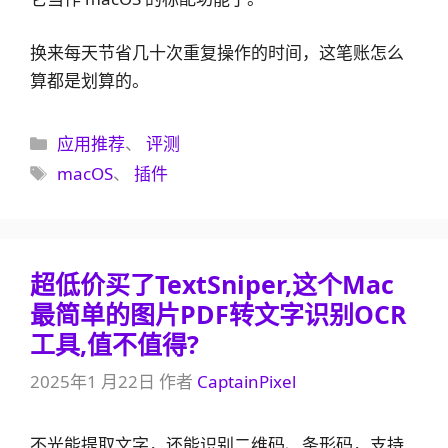
换来每天节省几十次重复操作的时间，这笔账怎么
算都是划算的。
分
应用推荐
、
评测
类
标
macOS
、
插件
签
超低价买了TextSniper,这个Mac
最简单的图片PDF转文字识别OCR
工具,值不值得?
2025年1 月22日
作者
CaptainPixel
不光能提取文字，还能识别二维码、条形码，支持