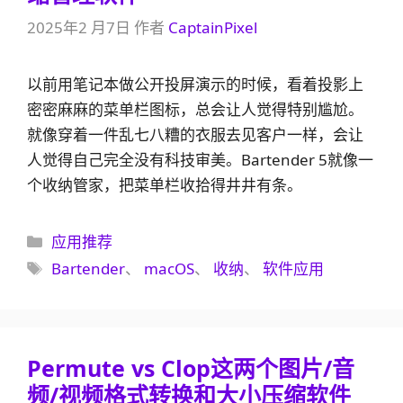
2025年2 月7日
作者
CaptainPixel
以前用笔记本做公开投屏演示的时候，看着投影上
密密麻麻的菜单栏图标，总会让人觉得特别尴尬。
就像穿着一件乱七八糟的衣服去见客户一样，会让
人觉得自己完全没有科技审美。Bartender 5就像一
个收纳管家，把菜单栏收拾得井井有条。
分
应用推荐
类
标
Bartender
、
macOS
、
收纳
、
软件应用
签
Permute vs Clop这两个图片/音
频/视频格式转换和大小压缩软件