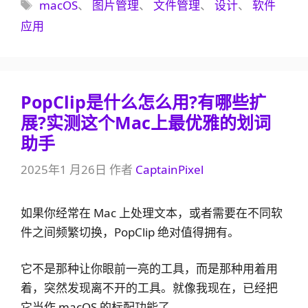
标
macOS
、
图片管理
、
文件管理
、
设计
、
软件
签
应用
PopClip是什么怎么用?有哪些扩
展?实测这个Mac上最优雅的划词
助手
2025年1 月26日
作者
CaptainPixel
如果你经常在 Mac 上处理文本，或者需要在不同软
件之间频繁切换，PopClip 绝对值得拥有。
它不是那种让你眼前一亮的工具，而是那种用着用
着，突然发现离不开的工具。就像我现在，已经把
它当作 macOS 的标配功能了。