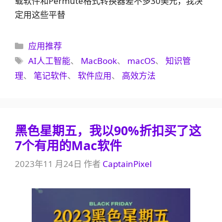
载软件和Permute格式转换器差不多30美元，我决
定用这些平替
分
应用推荐
类
标
AI人工智能
、
MacBook
、
macOS
、
知识管
签
理
、
笔记软件
、
软件应用
、
高效方法
黑色星期五，我以90%折扣买了这
7个有用的Mac软件
2023年11 月24日
作者
CaptainPixel