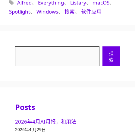
类
标
Alfred
、
Everything
、
Listary
、
macOS
、
签
Spotlight
、
Windows
、
搜索
、
软件应用
搜
搜
索
索
Posts
2026年4月AI月报，和用法
2026年4 月29日