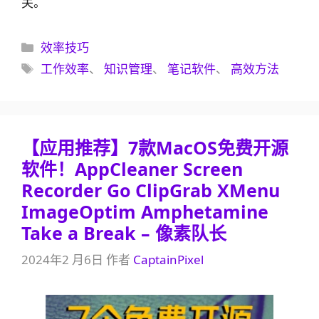
关。
分
效率技巧
类
标
工作效率
、
知识管理
、
笔记软件
、
高效方法
签
【应用推荐】7款MacOS免费开源
软件！AppCleaner Screen
Recorder Go ClipGrab XMenu
ImageOptim Amphetamine
Take a Break – 像素队长
2024年2 月6日
作者
CaptainPixel