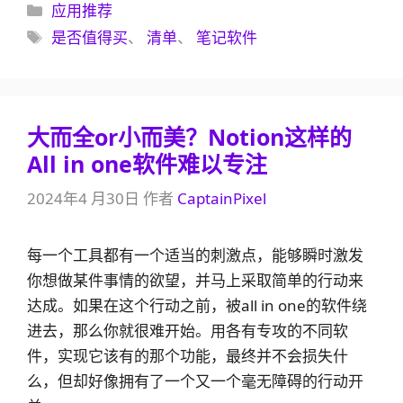
分
应用推荐
类
标
是否值得买
、
清单
、
笔记软件
签
大而全or小而美？Notion这样的
All in one软件难以专注
2024年4 月30日
作者
CaptainPixel
每一个工具都有一个适当的刺激点，能够瞬时激发
你想做某件事情的欲望，并马上采取简单的行动来
达成。如果在这个行动之前，被all in one的软件绕
进去，那么你就很难开始。用各有专攻的不同软
件，实现它该有的那个功能，最终并不会损失什
么，但却好像拥有了一个又一个毫无障碍的行动开