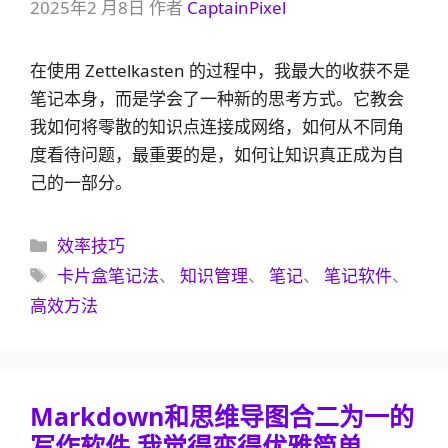
2025年2 月8日
作者
CaptainPixel
在使用 Zettelkasten 的过程中，我最大的收获不是
笔记本身，而是学会了一种新的思考方式。它教会
我如何将零散的知识点连接成网络，如何从不同角
度看待问题，最重要的是，如何让知识真正成为自
己的一部分。
分
效率技巧
类
标
卡片盒笔记法
、
知识管理
、
笔记
、
笔记软件
、
签
高效方法
Markdown和思维导图合二为一的
写作软件,我觉得变得优雅简单