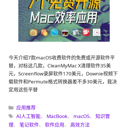
今天介绍7款macOS收费软件的免费或开源软件平
替，对标这几款，CleanMyMac X清理软件35美
元，Screenflow录屏软件170美元，Downie视频下
载软件和Permute格式转换器差不多30美元，我决
定用这些平替
分
应用推荐
类
标
AI人工智能
、
MacBook
、
macOS
、
知识管
签
理
、
笔记软件
、
软件应用
、
高效方法