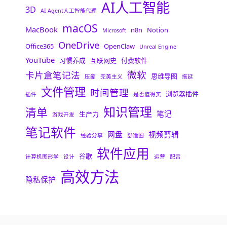
AI人工智能
3D
AI Agent人工智能代理
macOS
MacBook
n8n
Notion
Microsoft
OneDrive
Office365
OpenClaw
Unreal Engine
YouTube
习惯养成
互联网史
付费软件
微软
卡片盒笔记法
思维导图
压缩
完美主义
拖延
文件管理
时间管理
浏览器插件
插件
是否值得买
知识管理
清单
笔记
生产力
游戏开发
笔记软件
网盘
视频剪辑
经验分享
舒适圈
软件应用
谷歌
计算机图形学
设计
运营
配音
高效方法
隐私保护