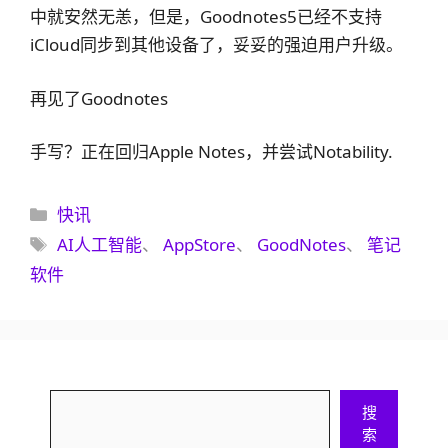
中就安然无恙，但是，Goodnotes5已经不支持
iCloud同步到其他设备了，妥妥的强迫用户升级。
再见了Goodnotes
手写？正在回归Apple Notes，并尝试Notability.
分
快讯
类
标
AI人工智能
、
AppStore
、
GoodNotes
、
笔记
签
软件
搜
搜
索
索