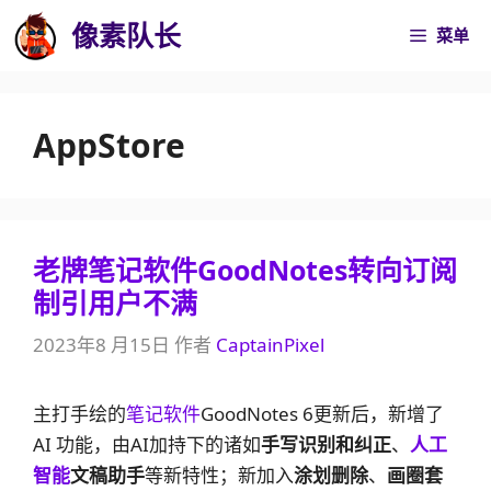
跳
像素队长
菜单
至
内
容
AppStore
老牌笔记软件GoodNotes转向订阅
制引用户不满
2023年8 月15日
作者
CaptainPixel
主打手绘的
笔记软件
GoodNotes 6更新后，新增了
AI 功能，由AI加持下的诸如
手写识别和纠正
、
人工
智能
文稿助手
等新特性；新加入
涂划删除
、
画圈套