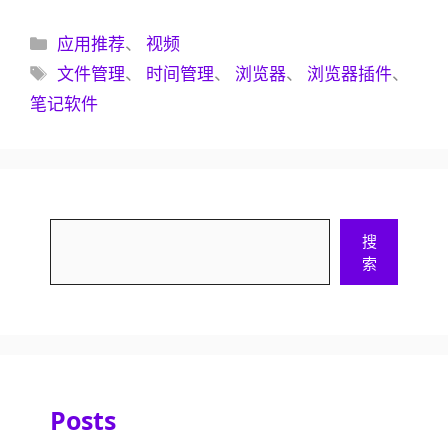
分
应用推荐
、
视频
类
标
文件管理
、
时间管理
、
浏览器
、
浏览器插件
、
签
笔记软件
搜
搜
索
索
Posts