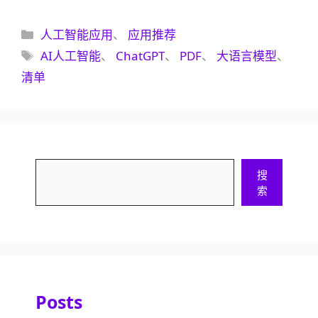
分
人工智能应用
、
应用推荐
类
标
AI人工智能
、
ChatGPT
、
PDF
、
大语言模型
、
签
清单
搜
搜
索
索
Posts