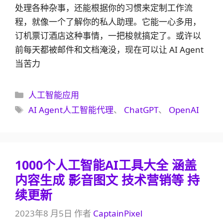
处理各种杂事，还能根据你的习惯来定制工作流
程，就像一个了解你的私人助理。它能一心多用，
订机票订酒店这种事情，一把梭就搞定了。或许以
前每天都被邮件和文档淹没，现在可以让 AI Agent
当苦力
分
人工智能应用
类
标
AI Agent人工智能代理
、
ChatGPT
、
OpenAI
签
1000个人工智能AI工具大全 涵盖
内容生成 影音图文 技术营销等 持
续更新
2023年8 月5日
作者
CaptainPixel