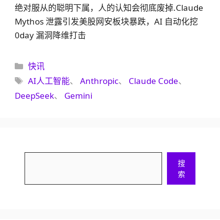
绝对服从的聪明下属，人的认知会彻底废掉.Claude
Mythos 泄露引发美股网安板块暴跌，AI 自动化挖
0day 漏洞降维打击
分
快讯
类
标
AI人工智能
、
Anthropic
、
Claude Code
、
签
DeepSeek
、
Gemini
搜
搜
索
索