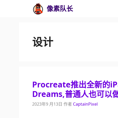
跳
像素队长
至
内
容
设计
Procreate推出全新的iP
Dreams,普通人也可以
2023年9 月13日
作者
CaptainPixel