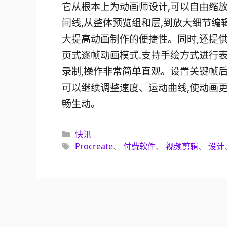
它从根本上为动画师设计,可以自由缩
间线,从整体预览组和层,到放大细节编辑
大提高动画制作的便捷性。同时,还提
页式逐帧动画模式.支持手绘方式进行
录制,操作非常简单直观。设置关键帧后
可以继续调整速度、运动曲线,使动画
畅生动。
分
快讯
类
标
Procreate
、
付费软件
、
视频剪辑
、
设计
签