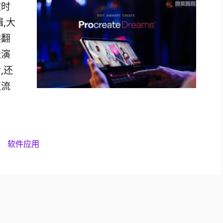
放时
,大
供翻
表演
,还
更流
、
软件应用