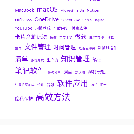
macOS
MacBook
n8n
Notion
Microsoft
OneDrive
Office365
OpenClaw
Unreal Engine
YouTube
习惯养成
互联网史
付费软件
微软
卡片盒笔记法
思维导图
压缩
完美主义
拖延
文件管理
时间管理
浏览器插件
插件
是否值得买
知识管理
清单
笔记
生产力
游戏开发
笔记软件
网盘
视频剪辑
经验分享
舒适圈
软件应用
谷歌
计算机图形学
设计
运营
配音
高效方法
隐私保护