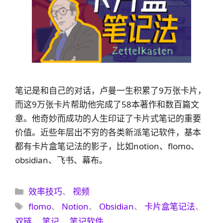
笔记是和自己的对话，卢曼一生积累了9万张卡片，
而这9万张卡片帮助他完成了58本著作和数百篇文
章。他奇妙而成功的人生印证了卡片式笔记的重要
价值。近些年层出不穷的各类新派笔记软件，基本
都有卡片盒笔记法的影子，比如notion、flomo、
obsidian、飞书、幕布。
分
效率技巧
、
视频
类
标
flomo
、
Notion
、
Obsidian
、
卡片盒笔记法
、
签
双链
、
笔记
、
笔记软件