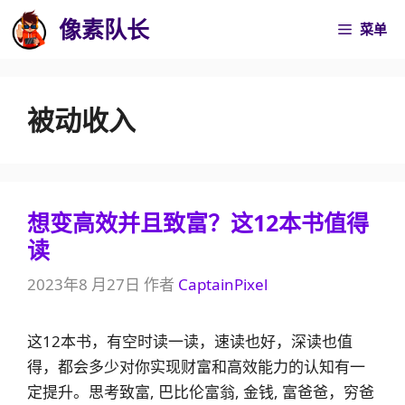
跳
像素队长
菜单
至
内
容
被动收入
想变高效并且致富？这12本书值得
读
2023年8 月27日
作者
CaptainPixel
这12本书，有空时读一读，速读也好，深读也值
得，都会多少对你实现财富和高效能力的认知有一
定提升。思考致富, 巴比伦富翁, 金钱, 富爸爸，穷爸