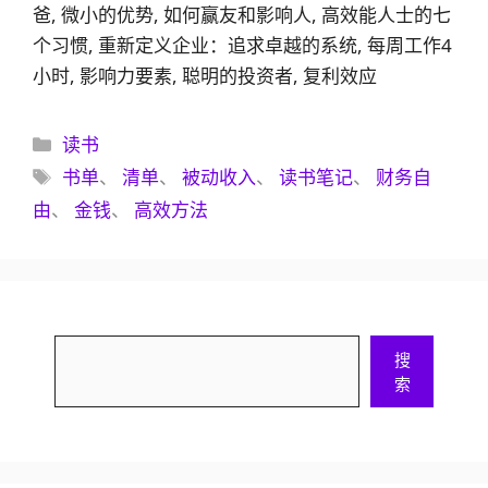
爸, 微小的优势, 如何赢友和影响人, 高效能人士的七
个习惯, 重新定义企业：追求卓越的系统, 每周工作4
小时, 影响力要素, 聪明的投资者, 复利效应
分
读书
类
标
书单
、
清单
、
被动收入
、
读书笔记
、
财务自
签
由
、
金钱
、
高效方法
搜
搜
索
索