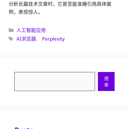
分析长篇技术文章时，它甚至能准确引用具体案
例，表现惊人。
分
人工智能应用
类
标
AI浏览器
、
Perplexity
签
搜
搜
索
索