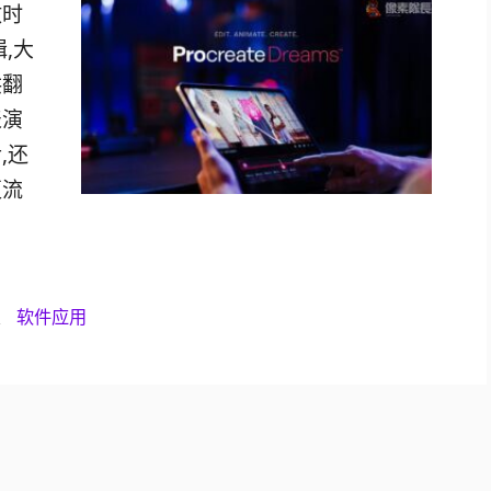
放时
,大
供翻
表演
,还
更流
、
软件应用