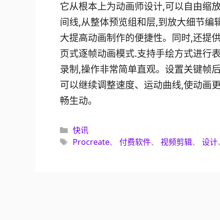
它从根本上为动画师设计,可以自由缩
间线,从整体预览组和层,到放大细节编辑
大提高动画制作的便捷性。同时,还提
页式逐帧动画模式.支持手绘方式进行
录制,操作非常简单直观。设置关键帧后
可以继续调整速度、运动曲线,使动画
畅生动。
分
快讯
类
标
Procreate
、
付费软件
、
视频剪辑
、
设计
签