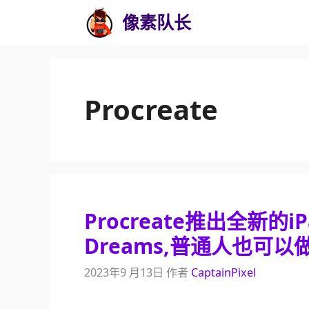
跳
像素队长
至
内
容
Procreate
Procreate推出全新的iP
Dreams,普通人也可以
2023年9 月13日
作者
CaptainPixel