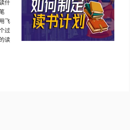
读什
笔
用飞
个过
的读