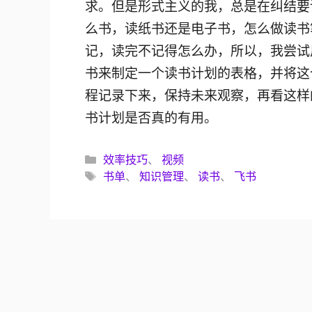
求。但是形式主义的我，总是在纠结要
么书，读纸书还是电子书，怎么做读书
记，读完不记得怎么办，所以，我尝试
书来制定一个读书计划的表格，并将这
程记录下来，保持未来观察，再看这样
书计划是否真的有用。
分
效率技巧
、
视频
类
标
书单
、
知识管理
、
读书
、
飞书
签