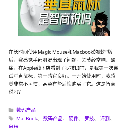
在长时间使用Magic Mouse和Macbook的触控版
后，我感觉手部肌腱出现了问题，关节经常响、酸
痛，在Apple线下店看到了罗技LIFT，是我第一次尝
试垂直鼠标，第一感官良好。一开始使用时，我感
觉非常不习惯，甚至有些后悔购买了它。这是智商
税吗？
分
数码产品
类
标
MacBook
、
数码产品
、
硬件
、
罗技
、
评测
、
签
鼠标