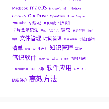
macOS
MacBook
n8n
Notion
Microsoft
OneDrive
Office365
OpenClaw
Unreal Engine
YouTube
习惯养成
互联网史
付费软件
微软
卡片盒笔记法
思维导图
压缩
完美主义
拖延
文件管理
时间管理
浏览器插件
插件
是否值得买
知识管理
清单
笔记
生产力
游戏开发
笔记软件
网盘
视频剪辑
经验分享
舒适圈
软件应用
谷歌
计算机图形学
设计
运营
配音
高效方法
隐私保护