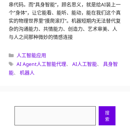
串代码。而”具身智能”，顾名思义，就是给AI装上一
个”身体”，让它能看、能听、能动，能在我们这个真
实的物理世界里”摸爬滚打”。机器短期内无法替代复
杂的沟通能力、共情能力、创造力、艺术审美、人
与人之间那种微妙的情感连接
分
人工智能应用
类
标
AI Agent人工智能代理
、
AI人工智能
、
具身智
签
能
、
机器人
搜
搜
索
索