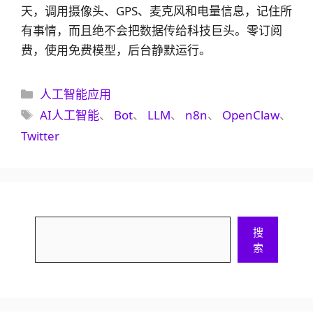
天，调用摄像头、GPS、麦克风和电量信息，记住所
有事情，而且绝不会把数据传给科技巨头。零订阅
费，使用免费模型，后台静默运行。
分
人工智能应用
类
标
AI人工智能
、
Bot
、
LLM
、
n8n
、
OpenClaw
、
签
Twitter
搜
搜
索
索