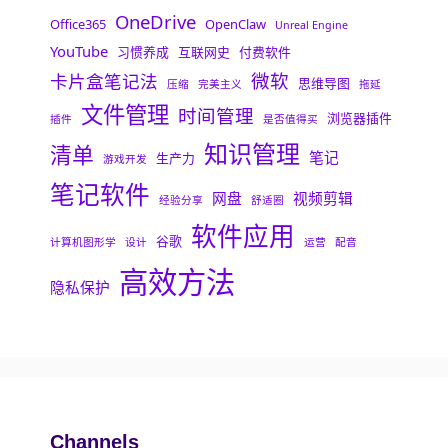
OneDrive
Office365
OpenClaw
Unreal Engine
YouTube
习惯养成
互联网史
付费软件
微软
卡片盒笔记法
思维导图
压缩
完美主义
拖延
文件管理
时间管理
浏览器插件
插件
是否值得买
知识管理
清单
笔记
生产力
游戏开发
笔记软件
网盘
视频剪辑
经验分享
舒适圈
软件应用
谷歌
计算机图形学
设计
运营
配音
高效方法
隐私保护
Channels