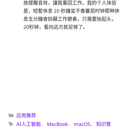
放提醒音效，讓我重回工作。我的个人体验
是，短暫休息 20 秒鐘並不像蕃茄时钟那种休
息五分鐘會妨礙工作節奏，只需要抬起头，
20秒钟，看向远方就足够了。
分
应用推荐
类
标
AI人工智能
、
MacBook
、
macOS
、
知识管