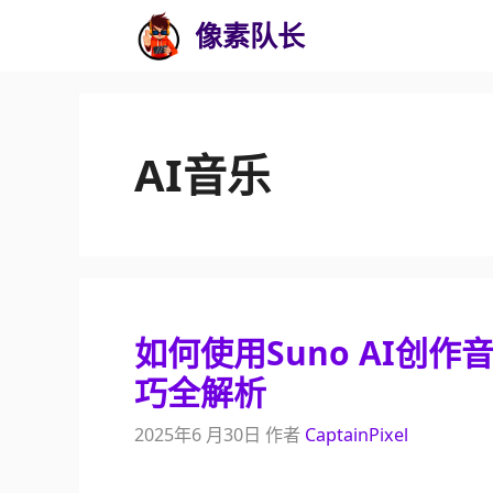
跳
像素队长
至
内
容
AI音乐
如何使用Suno AI创
巧全解析
2025年6 月30日
作者
CaptainPixel