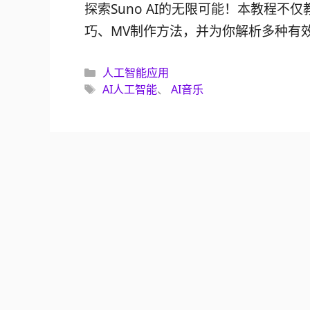
探索Suno AI的无限可能！本教程不
巧、MV制作方法，并为你解析多种有效
分
人工智能应用
类
标
AI人工智能
、
AI音乐
签