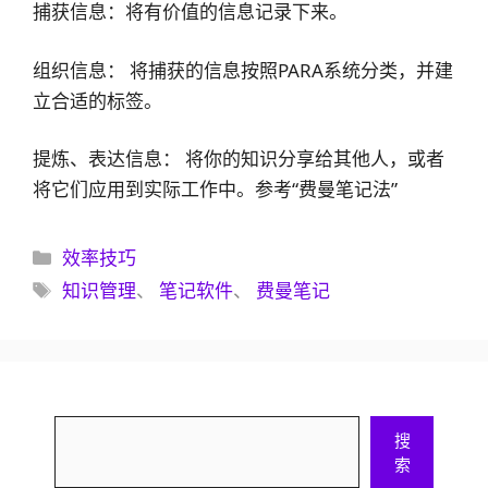
捕获信息：将有价值的信息记录下来。
组织信息： 将捕获的信息按照PARA系统分类，并建
立合适的标签。
提炼、表达信息： 将你的知识分享给其他人，或者
将它们应用到实际工作中。参考“费曼笔记法”
分
效率技巧
类
标
知识管理
、
笔记软件
、
费曼笔记
签
搜
搜
索
索