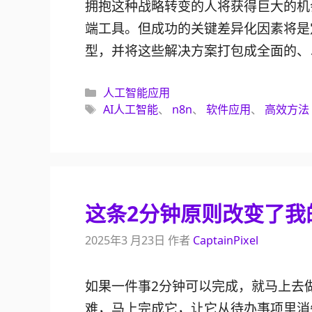
拥抱这种战略转变的人将获得巨大的机会
端工具。但成功的关键差异化因素将是
型，并将这些解决方案打包成全面的、
分
人工智能应用
类
标
AI人工智能
、
n8n
、
软件应用
、
高效方法
签
这条2分钟原则改变了我
2025年3 月23日
作者
CaptainPixel
如果一件事2分钟可以完成，就马上去
难，马上完成它，让它从待办事项里消