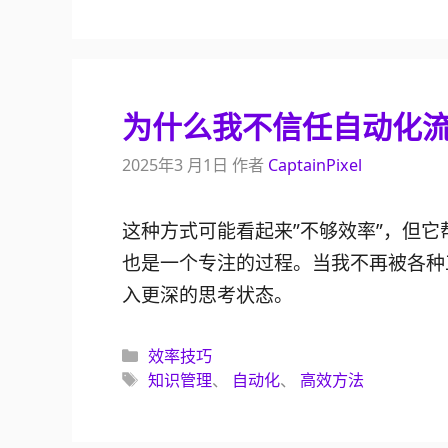
签
为什么我不信任自动化
2025年3 月1日
作者
CaptainPixel
这种方式可能看起来”不够效率”，但
也是一个专注的过程。当我不再被各种
入更深的思考状态。
分
效率技巧
类
标
知识管理
、
自动化
、
高效方法
签