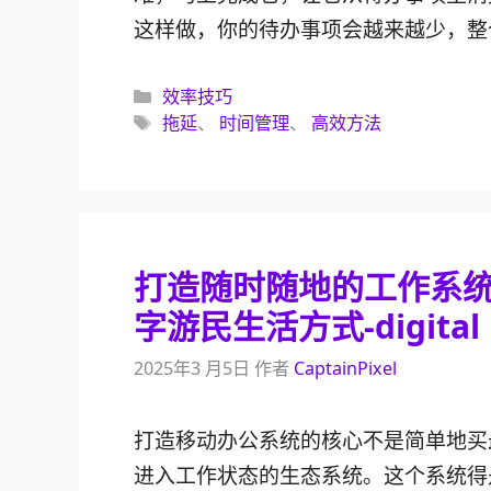
这样做，你的待办事项会越来越少，整
分
效率技巧
类
标
拖延
、
时间管理
、
高效方法
签
打造随时随地的工作系统
字游民生活方式-digital
2025年3 月5日
作者
CaptainPixel
打造移动办公系统的核心不是简单地买
进入工作状态的生态系统。这个系统得