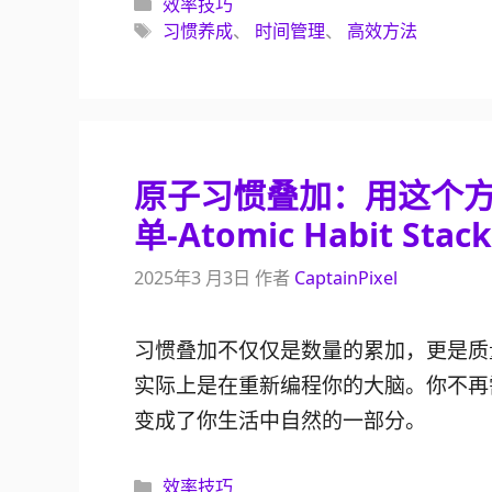
分
效率技巧
类
标
习惯养成
、
时间管理
、
高效方法
签
原子习惯叠加：用这个
单-Atomic Habit Stack
2025年3 月3日
作者
CaptainPixel
习惯叠加不仅仅是数量的累加，更是质
实际上是在重新编程你的大脑。你不再
变成了你生活中自然的一部分。
分
效率技巧