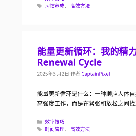
类
标
习惯养成
、
高效方法
签
能量更新循环：我的精力管
Renewal Cycle
2025年3 月2日
作者
CaptainPixel
能量更新循环是什么：一种顺应人体自
高强度工作，而是在紧张和放松之间找
分
效率技巧
类
标
时间管理
、
高效方法