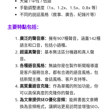
大聲 / 中性 / 低語
手動調整速度（1x、1.2x、1.5x、0.8x 等）
不同的說話風格（敘事、廣告、紀錄片等）
主要特點包括：
廣泛的聲音庫：
擁有907種聲音，涵蓋142種
語言和口音，包括小語種。
超逼真聲音：
基本無法區分機器和真人聲
音。
各種語音風格：
無論你是在製作新聞報導還
是客戶服務信息，都有合適的語音風格，包
括新聞主播、會話風格、客戶支持等。
高質量語音克隆：
作為單獨的附加功能，你
可以高保真度的克隆你的聲音。
為文章提供SEO優化音頻：
能將書面文章轉
換為音頻格式，讓網站更易訪問並增強SEO。