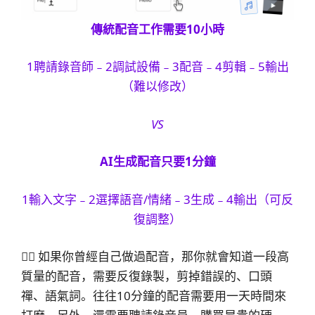
傳統
配音
工作需要10小時
1聘請錄音師﹣2調試設備﹣3配音﹣4剪輯﹣5輸出
（難以修改）
VS
AI生成配音只要1分鐘
1輸入文字﹣2選擇語音/情緒﹣3生成﹣4輸出（可反
復調整）
😮‍💨 如果你曾經自己做過配音，那你就會知道一段高
質量的配音，需要反復錄製，剪掉錯誤的、口頭
禪、語氣詞。往往10分鐘的配音需要用一天時間來