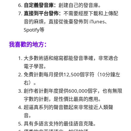
自定義發音庫：
創建自己的發音庫。
直接到平台發佈：
不需要經歷下載和上傳配
音的麻煩，直接從後臺發佈到 iTunes、
Spotify等
我喜歡的地方：
大多數術語和縮寫都能發音準確，非常適合
電子學習。
免費計劃每月提供12,500個字符（10分鐘左
右）。
創作者計劃年度提供600,000個字，也有無限
字數的計劃，是性價比最高的應用。
超逼真系列的聲音聽起來非常接近人類聲
音。
具有多語言支持的最佳語音克隆。