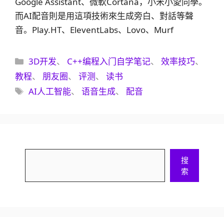
Google Assistant、微軟Cortana，小米小愛同學。
而AI配音則是用這項技術來生成旁白、對話等聲
音。Play.HT、EleventLabs、Lovo、Murf
分
3D开发
、
C++编程入门自学笔记
、
效率技巧
、
类
教程
、
朋友圈
、
评测
、
读书
标
AI人工智能
、
语音生成
、
配音
签
搜
搜
索
索