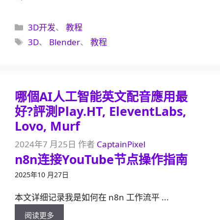
分
3D开发
、
教程
类
标
3D
、
Blender
、
教程
签
哪個AI人工智能英文配音應用最
好?評測Play.HT, EleventLabs,
Lovo, Murf
2024年7 月25日
作者
CaptainPixel
n8n连接YouTube节点操作指南
2025年10 月27日
本文详细记录我是如何在 n8n 工作流平 ...
阅读更多