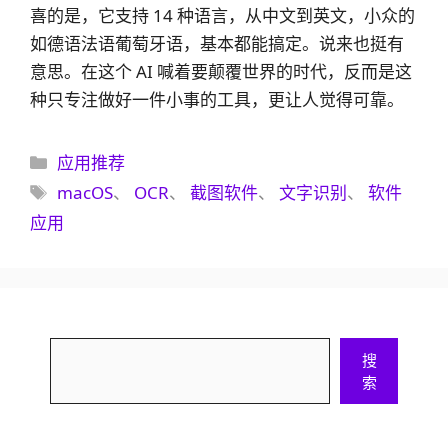
喜的是，它支持 14 种语言，从中文到英文，小众的
如德语法语葡萄牙语，基本都能搞定。说来也挺有
意思。在这个 AI 喊着要颠覆世界的时代，反而是这
种只专注做好一件小事的工具，更让人觉得可靠。
分
应用推荐
类
标
macOS
、
OCR
、
截图软件
、
文字识别
、
软件
签
应用
搜
搜
索
索