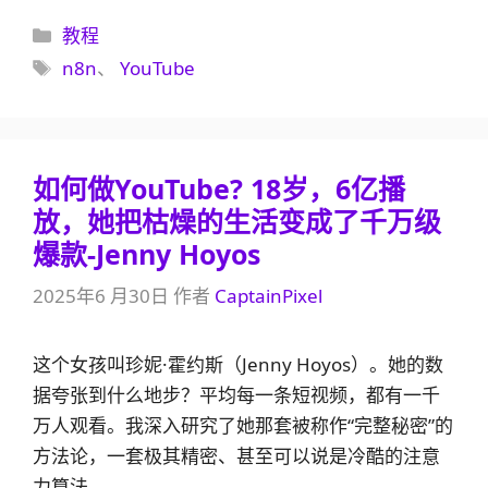
分
教程
类
标
n8n
、
YouTube
签
如何做YouTube? 18岁，6亿播
放，她把枯燥的生活变成了千万级
爆款-Jenny Hoyos
2025年6 月30日
作者
CaptainPixel
这个女孩叫珍妮·霍约斯（Jenny Hoyos）。她的数
据夸张到什么地步？平均每一条短视频，都有一千
万人观看。我深入研究了她那套被称作“完整秘密”的
方法论，一套极其精密、甚至可以说是冷酷的注意
力算法。