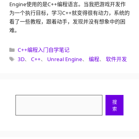
Engine使用的是C++编程语言。当我把游戏开发作
为一个执行目标，学习C++就变得很有动力，系统的
看了一些教程，跟着动手，发现并没有想象中的困
难。
分
C++编程入门自学笔记
类
标
3D
、
C++
、
Unreal Engine
、
编程
、
软件开发
签
搜
搜
索
索