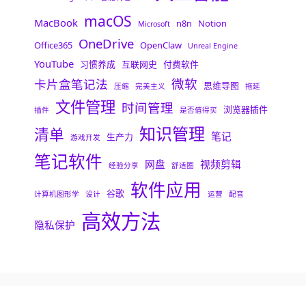
macOS
MacBook
n8n
Notion
Microsoft
OneDrive
Office365
OpenClaw
Unreal Engine
YouTube
习惯养成
互联网史
付费软件
微软
卡片盒笔记法
思维导图
压缩
完美主义
拖延
文件管理
时间管理
浏览器插件
插件
是否值得买
知识管理
清单
笔记
生产力
游戏开发
笔记软件
网盘
视频剪辑
经验分享
舒适圈
软件应用
谷歌
计算机图形学
设计
运营
配音
高效方法
隐私保护