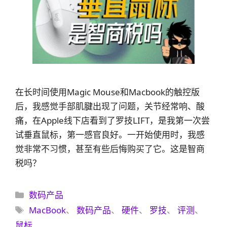
在长时间使用Magic Mouse和Macbook的触控版
后，我感觉手部肌腱出现了问题，关节经常响、酸
痛，在Apple线下店看到了罗技LIFT，是我第一次尝
试垂直鼠标，第一感官良好。一开始使用时，我感
觉非常不习惯，甚至有些后悔购买了它。这是智商
税吗？
分
数码产品
类
标
MacBook
、
数码产品
、
硬件
、
罗技
、
评测
、
签
鼠标