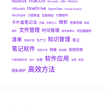
macOS
MacBook
n8n
Notion
Microsoft
OneDrive
Office365
OpenClaw
Unreal Engine
YouTube
习惯养成
互联网史
付费软件
微软
卡片盒笔记法
思维导图
压缩
完美主义
拖延
文件管理
时间管理
浏览器插件
插件
是否值得买
知识管理
清单
笔记
生产力
游戏开发
笔记软件
网盘
视频剪辑
经验分享
舒适圈
软件应用
谷歌
计算机图形学
设计
运营
配音
高效方法
隐私保护