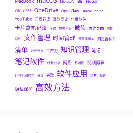
macOS
MacBook
n8n
Notion
Microsoft
OneDrive
Office365
OpenClaw
Unreal Engine
YouTube
习惯养成
互联网史
付费软件
微软
卡片盒笔记法
思维导图
压缩
完美主义
拖延
文件管理
时间管理
浏览器插件
插件
是否值得买
知识管理
清单
笔记
生产力
游戏开发
笔记软件
网盘
视频剪辑
经验分享
舒适圈
软件应用
谷歌
计算机图形学
设计
运营
配音
高效方法
隐私保护