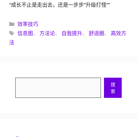
“成长不止是走出去，还是一步步”升级打怪””
分
效率技巧
类
标
信息图
、
方法论
、
自我提升
、
舒适圈
、
高效方
签
法
搜
搜
索
索