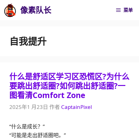
跳
像素队长
菜单
至
内
容
自我提升
什么是舒适区学习区恐慌区?为什么
要跳出舒适圈?如何跳出舒适圈?一
图看清Comfort Zone
2025年1 月23日
作者
CaptainPixel
“什么是成长？”
“可能是走出舒适圈吧。”