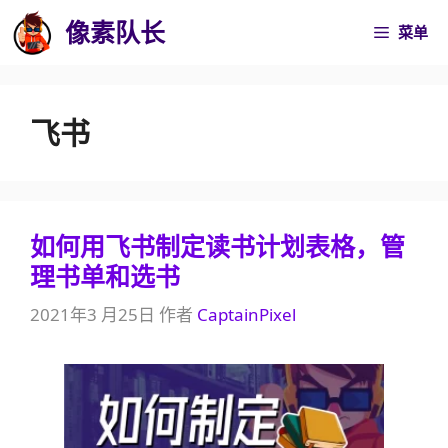
跳
像素队长
菜单
至
内
容
飞书
如何用飞书制定读书计划表格，管
理书单和选书
2021年3 月25日
作者
CaptainPixel