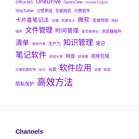
OneDrive
Office365
OpenClaw
Unreal Engine
YouTube
习惯养成
互联网史
付费软件
微软
卡片盒笔记法
思维导图
压缩
完美主义
拖延
文件管理
时间管理
浏览器插件
插件
是否值得买
知识管理
清单
笔记
生产力
游戏开发
笔记软件
网盘
视频剪辑
经验分享
舒适圈
软件应用
谷歌
计算机图形学
设计
运营
配音
高效方法
隐私保护
Channels